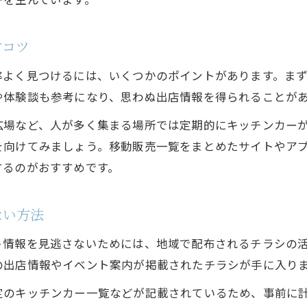
移動販売一覧をチラシで比較するメリット
今日のイベントを見逃さないチラシのポイント
すコツ
家族で満喫するキッチンカー体験のすすめ
家族でキッチンカー巡りの楽しさを体感しよう
よく見つけるには、いくつかのポイントがあります。まず
や体験談も参考になり、思わぬ出店情報を得られることが
子どもと一緒に味わうクレープのおすすめ体験
移動販売を家族イベントに活用するポイント
広場など、人が多く集まる場所では定期的にキッチンカー
を向けてみましょう。移動販売一覧をまとめたサイトやア
豊田市で家族に人気のキッチンカーの特徴
するのがおすすめです。
イベントで親子が楽しむクレープの魅力
注目のクレープが味わえる豊田市の楽しみ方
ない方法
豊田市のイベントで話題のクレープを満喫
移動販売クレープの選び方と楽しみ方
ト情報を見逃さないためには、地域で配布されるチラシの
の出店情報やイベント案内が掲載されたチラシが手に入り
女子会にもおすすめのキッチンカークレープ
最新トレンドのクレープを豊田市で体験
定のキッチンカー一覧などが記載されているため、事前に計