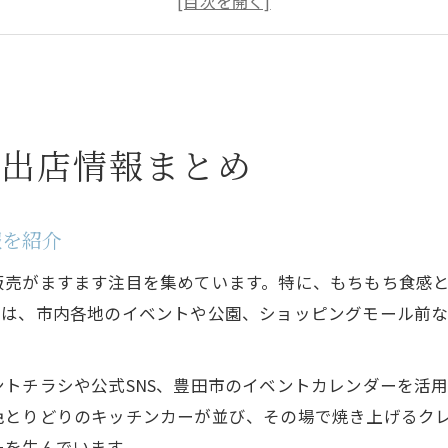
東海エリアで注目のキッチンカー事情とは
クレープを楽しめる豊田市のイベント特集
愛知で話題のクレープを移動販売で楽しむ
愛知のキッチンカーで味わう絶品クレープ体験
ー出店情報まとめ
移動販売のクレープが注目を集める理由とは
豊田市内で見つける話題のクレープキッチンカー
報を紹介
女子に人気の移動販売クレープの楽しみ方
東海エリアで広がるキッチンカークレープの魅力
販売がますます注目を集めています。特に、もちもち食感
イベント探しならチラシ活用が鍵になる理由
では、市内各地のイベントや公園、ショッピングモール前
キッチンカー出店情報はチラシで効率よく収集
豊田市イベントの最新情報をチラシでチェック
トチラシや公式SNS、豊田市のイベントカレンダーを活
色とりどりのキッチンカーが並び、その場で焼き上げるク
クレープ好きに役立つイベントチラシの活用法
ーを生んでいます。