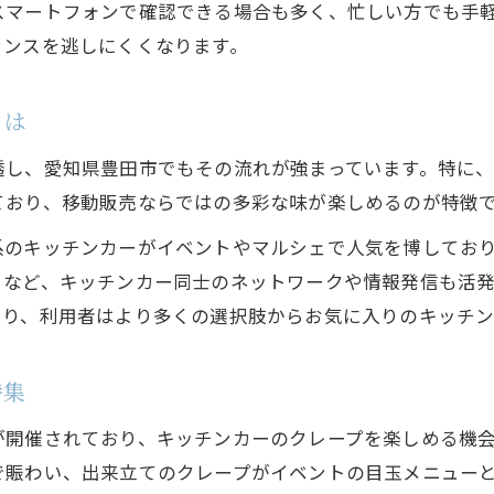
スマートフォンで確認できる場合も多く、忙しい方でも手
家族や友人と楽しむ注目のクレープ店舗
ャンスを逃しにくくなります。
女子も注目！移動販売で広がる新しい出会い
キッチンカーとクレープで女子の交流が広がる
とは
移動販売が生む新しいコミュニティの魅力
女子に人気のクレープイベントに参加しよう
透し、愛知県豊田市でもその流れが強まっています。特に
ており、移動販売ならではの多彩な味が楽しめるのが特徴
キッチンカー出店がもたらす出会いと発見
東海エリア女子注目の移動販売スポット特集
系のキッチンカーがイベントやマルシェで人気を博してお
」など、キッチンカー同士のネットワークや情報発信も活
出店依頼・お問い合わせ
出店依頼・お問い合わせ
より、利用者はより多くの選択肢からお気に入りのキッチン
特集
が開催されており、キッチンカーのクレープを楽しめる機
で賑わい、出来立てのクレープがイベントの目玉メニュー