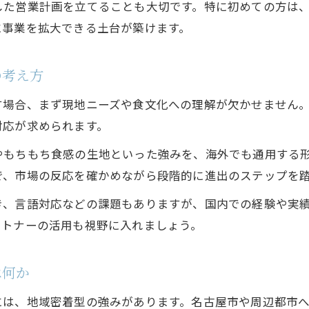
愛知県での経験を活かしたグローバル戦略
した営業計画を立てることも大切です。特に初めての方は
伝統と独自性が光るクレープの魅力とは
に事業を拡大できる土台が築けます。
キッチンカー起業なら海外進出も夢じゃない
キッチンカークレープで叶える海外展開の夢
の考え方
起業家目線で見た海外進出の現実と課題
す場合、まず現地ニーズや食文化への理解が欠かせません
海外市場で勝つためのクレープビジネス戦略
対応が求められます。
あま市からスタートするグローバル挑戦方法
やもちもち食感の生地といった強みを、海外でも通用する
先進事例に学ぶキッチンカー海外進出の流れ
で、市場の反応を確かめながら段階的に進出のステップを
現地イベントを活かすクレープ開業戦略
き、言語対応などの課題もありますが、国内での経験や実
キッチンカークレープでイベント集客を最大化
ートナーの活用も視野に入れましょう。
イベント出店がクレープ販売拡大の近道となる理由
海外進出に繋がる現地イベント活用の方法
は何か
あま市発キッチンカーで顧客層を広げる秘訣
には、地域密着型の強みがあります。名古屋市や周辺都市