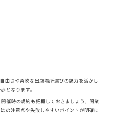
由
ト
の自由さや柔軟な出店場所選びの魅力を活かし
一歩となります。
ト開催時の規約も把握しておきましょう。開業
ではの注意点や失敗しやすいポイントが明確に