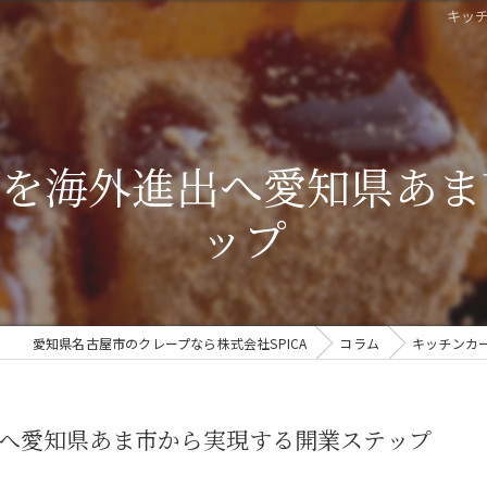
キッ
プを海外進出へ愛知県あま
ップ
愛知県名古屋市のクレープなら株式会社SPICA
コラム
キッチンカ
へ愛知県あま市から実現する開業ステップ