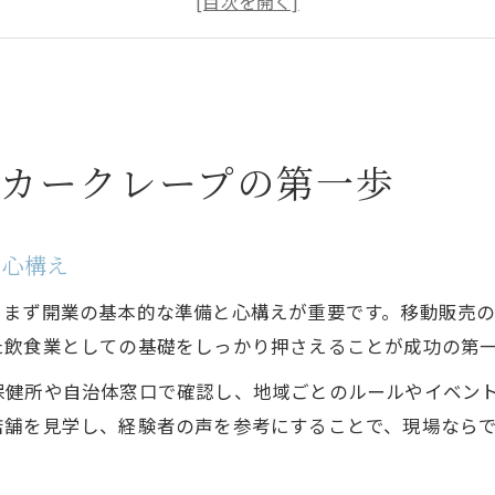
現地イベント参加で広がるクレープ事業の可能性
初期費用と資金計画の現実的なポイント解説
独自メニューで広がるキッチンカークレープの可能性
独自メニュー開発がキッチンカー成功の鍵となる理
ンカークレープの第一歩
海外進出を見据えたクレープメニューの工夫ポイン
キッチンカーで人気を集めるクレープ商品設計術
と心構え
愛知県あま市発ならではの地元食材活用術
メニュー差別化で海外マーケットに挑戦する方法
、まず開業の基本的な準備と心構えが重要です。移動販売
愛知県あま市発クレープが世界へ挑戦する理由
た飲食業としての基礎をしっかり押さえることが成功の第
あま市発キッチンカークレープの海外進出強み
保健所や自治体窓口で確認し、地域ごとのルールやイベン
地域密着型のクレープキッチンカー成功事例
店舗を見学し、経験者の声を参考にすることで、現場なら
地元発クレープで世界を目指す意義を解説