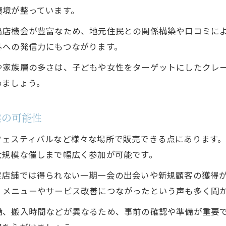
イベント選びで差が出るクレープ開業の戦略
環境が整っています。
資金調達と補助金で実現する海外展望
出店機会が豊富なため、地元住民との関係構築や口コミに
キッチンカークレープ開業に必要な資金対策
外への発信力にもつながります。
海外進出に役立つ補助金情報と申請のポイント
や家族層の多さは、子どもや女性をターゲットにしたクレ
事業再構築補助金の最新スケジュール解説
めましょう。
資金調達で失敗しないための現実的アドバイス
クレープキッチンカーに最適な資金計画とは
業の可能性
出店依頼・お問い合わせ
出店依頼・お問い合わせ
フェスティバルなど様々な場所で販売できる点にあります
大規模な催しまで幅広く参加が可能です。
定店舗では得られない一期一会の出会いや新規顧客の獲得
、メニューやサービス改善につながったという声も多く聞
備、搬入時間などが異なるため、事前の確認や準備が重要