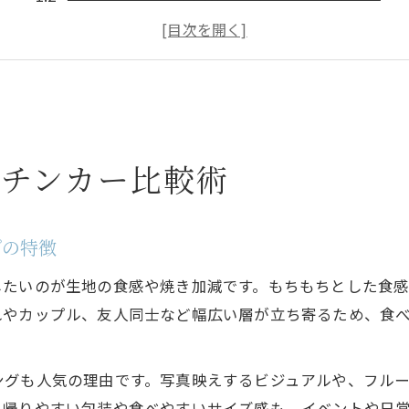
満足度の高いキッチンカークレープの見分け方
キッチンカーで人気のクレープ傾向を探る方法
キッチンカーとクレープ専門店の違いに注目
写真映え重視ならキッチンカークレープがおすすめ
写真映えするキッチンカークレープの選び方
ッチンカー比較術
キッチンカーで注目度抜群のクレープポイント
映えるクレープを求めるならキッチンカー体験
プの特徴
手作り感が魅力のキッチンカークレープ紹介
SNS映え重視のキッチンカークレープ人気理由
したいのが生地の食感や焼き加減です。もちもちとした食
季節限定クレープで大口町の味を堪能
れやカップル、友人同士など幅広い層が立ち寄るため、食
季節限定キッチンカークレープの楽しみ方
旬素材を活かすキッチンカークレープ特集
ングも人気の理由です。写真映えするビジュアルや、フル
ち帰りやすい包装や食べやすいサイズ感も、イベントや日
大口町で味わう季節感あるクレープ体験