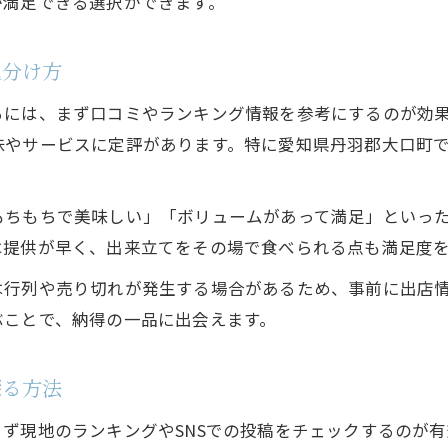
が満足できる選択ができます。
初めてでも安心なキッチンカークレープ選び
失敗しないキッチンカークレープ選択基準
見分け方
人気ランキングから学ぶ絶対外さないクレープ選び
キッチンカー人気クレープランキングの傾向
には、まず口コミやランキング情報を参考にするのが効果
味やサービスに定評があります。特に愛知県丹羽郡大口町
ランキング上位のキッチンカークレープ特徴
外れなしのキッチンカークレープ選びの基準
もちもちで美味しい」「ボリュームがあって満足」といっ
迷わず選べる人気キッチンカークレープ紹介
は提供が早く、出来立てをその場で食べられる点も満足度
口コミで支持されるキッチンカークレープ特集
出店依頼・お問い合わせ
出店依頼・お問い合わせ
は行列や売り切れが発生する場合があるため、事前に出店
ぶことで、納得の一品に出会えます。
探る方法
ず現地のランキングやSNSでの投稿をチェックするのが