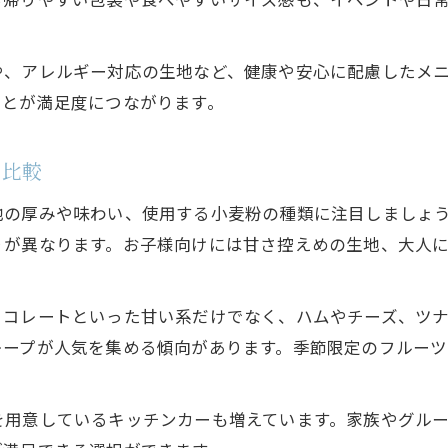
限定クレープを提供するキッチンカーの特徴
イベント限定キッチンカークレープの魅力
や、アレルギー対応の生地など、健康や安心に配慮したメ
ことが満足度につながります。
家族で楽しむ今注目のキッチンカークレープ
家族でシェアできるキッチンカークレープ
を比較
子どもも喜ぶキッチンカークレープ選び方
手軽に楽しめるキッチンカークレープ体験
地の厚みや味わい、使用する小麦粉の種類に注目しましょ
りが異なります。お子様向けには甘さ控えめの生地、大人
イベントで人気のキッチンカークレープ紹介
みんなで楽しむキッチンカークレープの魅力
迷わない選び方教えますキッチンカー体験談
ョコレートといった甘い系だけでなく、ハムやチーズ、ツ
レープが人気を集める傾向があります。季節限定のフルー
実際に試したキッチンカークレープの選び方
キッチンカークレープ購入時のポイント紹介
を用意しているキッチンカーも増えています。家族やグル
迷わず選べるキッチンカークレープ体験談