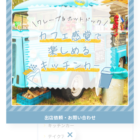
関連タグ
#クレープ
#名古屋市
#キッチンカー
カテゴリー
Categories
全てのカテゴリー
ホットドッグ
わらび餅
出店依頼・お問い合わせ
キッチンカー
出店依頼・お問い合わせ
テイクアウト